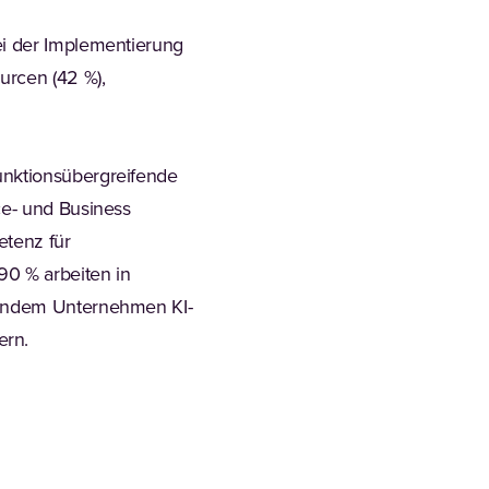
ei der Implementierung
urcen (42 %),
unktionsübergreifende
ce- und Business
etenz für
90 % arbeiten in
. Indem Unternehmen KI-
dern.