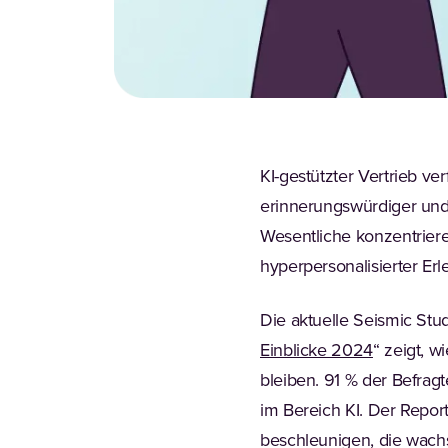
KI-gestützter Vertrieb ve
erinnerungswürdiger und 
Wesentliche konzentrier
hyperpersonalisierter Erl
Die aktuelle Seismic Stud
(Opens in
Einblicke 2024
“ zeigt, 
bleiben. 91 % der Befrag
im Bereich KI. Der Report
beschleunigen, die wach