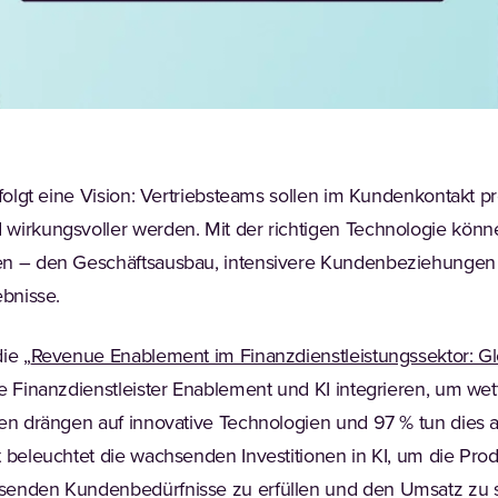
rfolgt eine Vision: Vertriebsteams sollen im Kundenkontakt pr
wirkungsvoller werden. Mit der richtigen Technologie könn
en – den Geschäftsausbau, intensivere Kundenbeziehungen u
ebnisse.
ie „
Revenue Enablement im Finanzdienstleistungssektor: Gl
 a new tab)
wie Finanzdienstleister Enablement und KI integrieren, um we
ten drängen auf innovative Technologien und 97 % tun dies a
 beleuchtet die wachsenden Investitionen in KI, um die Produ
senden Kundenbedürfnisse zu erfüllen und den Umsatz zu s