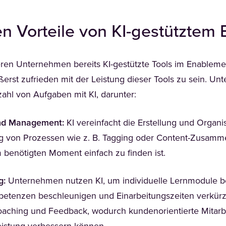
en Vorteile von KI-gestützte
eren Unternehmen bereits KI-gestützte Tools im Enablem
ßerst zufrieden mit der Leistung dieser Tools zu sein. U
lzahl von Aufgaben mit KI, darunter:
und Management:
KI vereinfacht die Erstellung und Organi
g von Prozessen wie z. B. Tagging oder Content-Zusamme
m benötigten Moment einfach zu finden ist.
g:
Unternehmen nutzen KI, um individuelle Lernmodule ber
etenzen beschleunigen und Einarbeitungszeiten verkürze
aching und Feedback, wodurch kundenorientierte Mitarbe