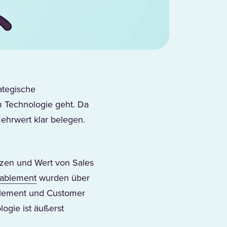
ategische
m Technologie geht. Da
ehrwert klar belegen.
tzen und Wert von Sales
(Opens in a new tab)
nablement
wurden über
ablement und Customer
ogie ist äußerst