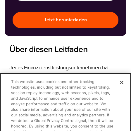
Jetzt herunterladen
Über diesen Leitfaden
Jedes Finanzdienstleistungsunternehmen hat
seine eigenen Arbeitsprozesse und spezifische
This website uses cookies and other tracking
Anforderungen an die Implementierung von
technologies, including but not limited to keystroking,
session replay technology, web beacons, pixels, tags,
Enablement-Maßnahmen im Unternehmen. Dieser
and JavaScript to enhance user experience and to
umfassende Leitfaden von Seismic zeigt Ihnen, wie
analyze performance and traffic on our website. We
also share information about your use of our site with
Sie moderne Enablement-Lösungen zielgerichtet
our social media, advertising and analytics partners. If
einsetzen, um die zentralen Herausforderungen
we detect a Global Privacy Control signal, then it will be
honored. By using this website, you consent to the use
Ihres Unternehmens zu lösen.