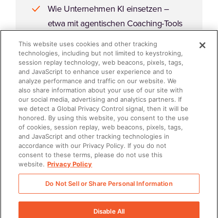
Wie Unternehmen KI einsetzen –
etwa mit agentischen Coaching-Tools
und intelligenter Automatisierung –
This website uses cookies and other tracking
um die Produktivität von Beratern zu
technologies, including but not limited to keystroking,
session replay technology, web beacons, pixels, tags,
steigern und Kundeninteraktionen zu
and JavaScript to enhance user experience and to
analyze performance and traffic on our website. We
verbessern.
also share information about your use of our site with
our social media, advertising and analytics partners. If
Wie Unternehmen Defizite bei
we detect a Global Privacy Control signal, then it will be
honored. By using this website, you consent to the use
Beraterschulungen,
of cookies, session replay, web beacons, pixels, tags,
funktionsübergreifender Abstimmung
and JavaScript and other tracking technologies in
accordance with our Privacy Policy. If you do not
und der Umsetzung von GTM-
consent to these terms, please do not use this
Strategien beheben.
website.
Privacy Policy
Do Not Sell or Share Personal Information
Disable All