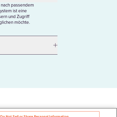
he nach passendem
ystem ist eine
ern und Zugriff
glichen möchte.
Do Not Sell or Share Personal Information