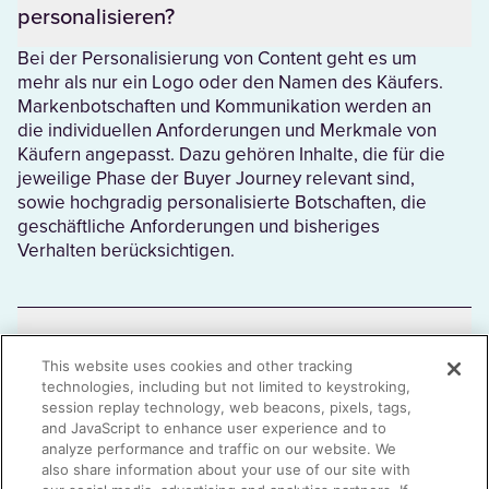
personalisieren?
Bei der Personalisierung von Content geht es um
mehr als nur ein Logo oder den Namen des Käufers.
Markenbotschaften und Kommunikation werden an
die individuellen Anforderungen und Merkmale von
Käufern angepasst. Dazu gehören Inhalte, die für die
jeweilige Phase der Buyer Journey relevant sind,
sowie hochgradig personalisierte Botschaften, die
geschäftliche Anforderungen und bisheriges
Verhalten berücksichtigen.
Warum ist Content-Personalisierung
wichtig?
This website uses cookies and other tracking
technologies, including but not limited to keystroking,
session replay technology, web beacons, pixels, tags,
Da Käufer heute höhere Erwartungen haben als je
and JavaScript to enhance user experience and to
zuvor, schafft personalisierter Content ein gezieltes
analyze performance and traffic on our website. We
und individuelles Erlebnis, das entscheidend zum
also share information about your use of our site with
Dealerfolg beiträgt. Der
Seismic Report: