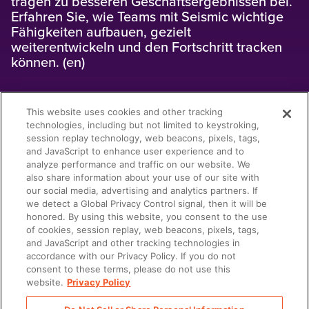
tragen zu besseren Geschäftsergebnissen bei.
Erfahren Sie, wie Teams mit Seismic wichtige
Fähigkeiten aufbauen, gezielt
weiterentwickeln und den Fortschritt tracken
können. (en)
This website uses cookies and other tracking
technologies, including but not limited to keystroking,
session replay technology, web beacons, pixels, tags,
and JavaScript to enhance user experience and to
analyze performance and traffic on our website. We
also share information about your use of our site with
our social media, advertising and analytics partners. If
ENABLEMENT
we detect a Global Privacy Control signal, then it will be
honored. By using this website, you consent to the use
FÄHIGKEITEN VS. KOMPETENZEN – WAS IST DER
UNTERSCHIED?
of cookies, session replay, web beacons, pixels, tags,
Fähigkeiten und Kompetenzen sind für jedes
and JavaScript and other tracking technologies in
accordance with our Privacy Policy. If you do not
Unternehmen wichtig. Entdecken Sie zentrale
consent to these terms, please do not use this
Fähigkeiten und Kompetenzen, die Teams
website.
Privacy Policy
mitbringen sollten.