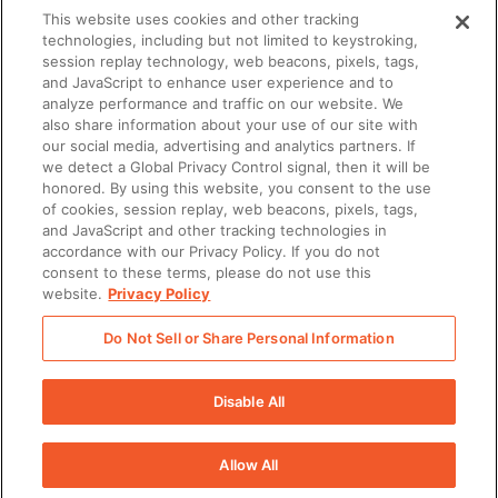
This website uses cookies and other tracking
technologies, including but not limited to keystroking,
session replay technology, web beacons, pixels, tags,
and JavaScript to enhance user experience and to
analyze performance and traffic on our website. We
also share information about your use of our site with
our social media, advertising and analytics partners. If
SALES
we detect a Global Privacy Control signal, then it will be
honored. By using this website, you consent to the use
Transformez les gains de productivité apportés
of cookies, session replay, web beacons, pixels, tags,
par Microsoft en chiffre d'affaires
and JavaScript and other tracking technologies in
supplémentaire grâce à Seismic
accordance with our Privacy Policy. If you do not
consent to these terms, please do not use this
website.
Privacy Policy
Do Not Sell or Share Personal Information
There was a problem loading this section.
Disable All
Allow All