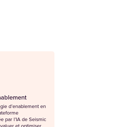
nablement
égie d’enablement en
lateforme
 par l’IA de Seismic
valuer et optimiser