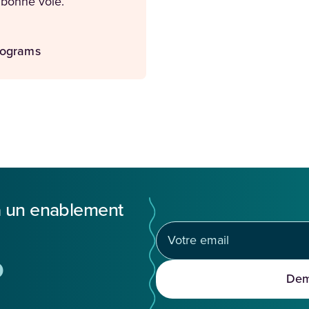
a bonne voie.
rograms
 à un enablement
%
Dem