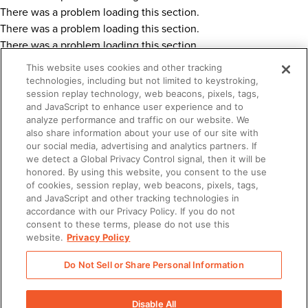
There was a problem loading this section.
There was a problem loading this section.
There was a problem loading this section.
This website uses cookies and other tracking
Réalisez l'onboarding de vos nouvelles
technologies, including but not limited to keystroking,
session replay technology, web beacons, pixels, tags,
recrues plus rapidement avec Seismic
and JavaScript to enhance user experience and to
67 %
analyze performance and traffic on our website. We
also share information about your use of our site with
our social media, advertising and analytics partners. If
Un délai de montée en compétence 67 % plus court
we detect a Global Privacy Control signal, then it will be
honored. By using this website, you consent to the use
of cookies, session replay, web beacons, pixels, tags,
and JavaScript and other tracking technologies in
accordance with our Privacy Policy. If you do not
consent to these terms, please do not use this
website.
Privacy Policy
Demander une démo
Do Not Sell or Share Personal Information
Disable All