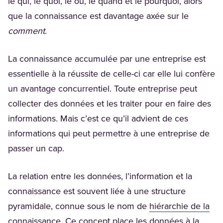
le qui, le quoi, le où, le quand et le pourquoi, alors
que la connaissance est davantage axée sur le
comment
.
La connaissance accumulée par une entreprise est
essentielle à la réussite de celle-ci car elle lui confère
un avantage concurrentiel. Toute entreprise peut
collecter des données et les traiter pour en faire des
informations. Mais c’est ce qu’il advient de ces
informations qui peut permettre à une entreprise de
passer un cap.
La relation entre les données, l’information et la
connaissance est souvent liée à une structure
pyramidale, connue sous le nom de
hiérarchie de la
(Opens in a new tab)
connaissance
. Ce concept place les données à la