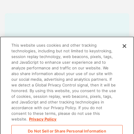
This website uses cookies and other tracking
technologies, including but not limited to keystroking,
session replay technology, web beacons, pixels, tags,
and JavaScript to enhance user experience and to
analyze performance and traffic on our website. We
also share information about your use of our site with
our social media, advertising and analytics partners. If
SALES
we detect a Global Privacy Control signal, then it will be
honored. By using this website, you consent to the use
Transformez les gains de productivité apportés
of cookies, session replay, web beacons, pixels, tags,
par Microsoft en chiffre d'affaires
and JavaScript and other tracking technologies in
supplémentaire grâce à Seismic
accordance with our Privacy Policy. If you do not
consent to these terms, please do not use this
website.
Privacy Policy
Do Not Sell or Share Personal Information