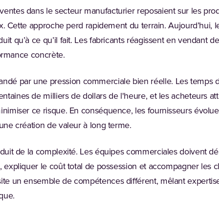
entes dans le secteur manufacturier reposaient sur les produi
rix. Cette approche perd rapidement du terrain. Aujourd’hui, 
it qu’à ce qu’il fait. Les fabricants réagissent en vendant des 
erformance concrète.
dé par une pression commerciale bien réelle. Les temps d’
taines de milliers de dollars de l'heure, et les acheteurs a
minimiser ce risque. En conséquence, les fournisseurs évolu
 une création de valeur à long terme.
roduit de la complexité. Les équipes commerciales doivent d
, expliquer le coût total de possession et accompagner les c
site un ensemble de compétences différent, mêlant expertis
ique.