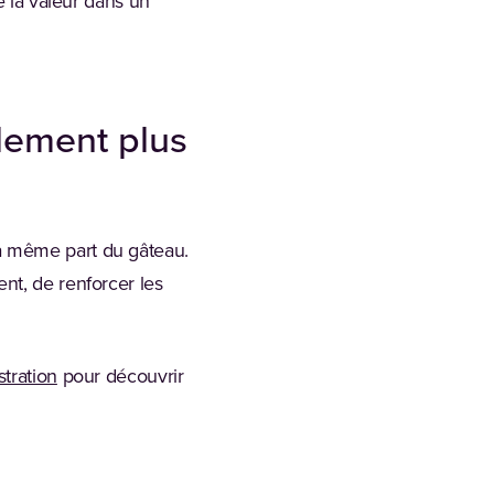
e la valeur dans un
lement plus
a même part du gâteau.
nt, de renforcer les
tration
pour découvrir