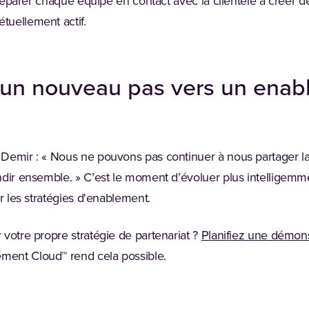
 préparer chaque équipe en contact avec la clientèle à créer d
uellement actif.
 un nouveau pas vers un enab
 Demir : « Nous ne pouvons pas continuer à nous partager l
ndir ensemble. » C’est le moment d’évoluer plus intelligemme
er les stratégies d'enablement.
votre propre stratégie de partenariat ?
Planifiez une démons
ent Cloud™ rend cela possible.