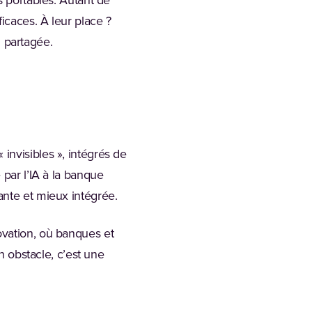
s portables. Autant de
icaces. À leur place ?
n partagée.
invisibles », intégrés de
 par l’IA à la banque
ante et mieux intégrée.
ovation, où banques et
n obstacle, c’est une