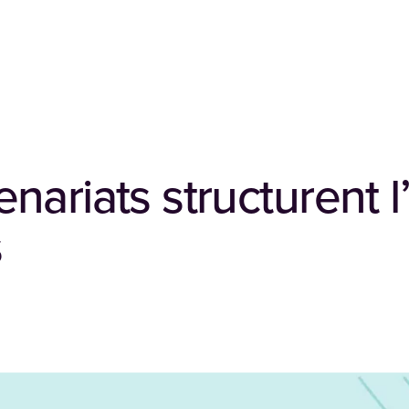
ariats structurent l
s