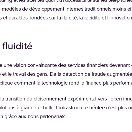
ing et les attentes quant à l'accessibilité sur les téléphone
s modèles de développement internes traditionnels moins eff
 et durables, fondées sur la fluidité, la rapidité et l’innovatio
fluidité
une vision convaincante des services financiers devenant « 
e et le travail des gens. De la détection de fraude augmentée
xplique comment la technologie rend la finance plus perform
la transition du cloisonnement expérimental vers l’open inn
lutions à grande échelle. L’infrastructure héritée n’est plus u
n grâce aux bons partenariats.