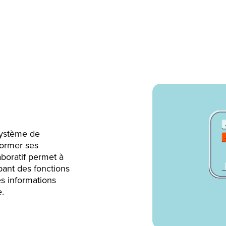
système de
former ses
aboratif permet à
ant des fonctions
es informations
e.