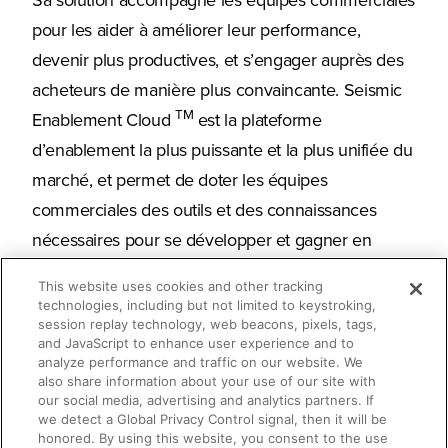
Sa solution accompagne les équipes commerciales
pour les aider à améliorer leur performance,
devenir plus productives, et s’engager auprès des
acheteurs de manière plus convaincante. Seismic
TM
Enablement Cloud
est la plateforme
d’enablement la plus puissante et la plus unifiée du
marché, et permet de doter les équipes
commerciales des outils et des connaissances
nécessaires pour se développer et gagner en
efficacité. Des plus grandes entreprises aux
This website uses cookies and other tracking
startups, plus de 2 000 organisations dans le
technologies, including but not limited to keystroking,
session replay technology, web beacons, pixels, tags,
monde font confiance à Seismic. Le siège social de
and JavaScript to enhance user experience and to
Seismic se trouve à San Diego ; la société possède
analyze performance and traffic on our website. We
also share information about your use of our site with
également des bureaux en Amérique du Nord, en
our social media, advertising and analytics partners. If
Europe, et en Australie.
we detect a Global Privacy Control signal, then it will be
honored. By using this website, you consent to the use