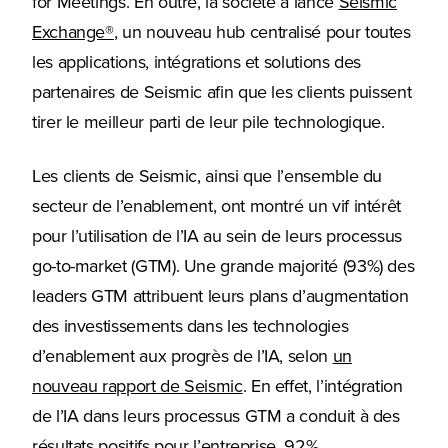
for Meetings. En outre, la société a lancé
Seismic
(Opens in a new tab)
Exchange®
, un nouveau hub centralisé pour toutes
les applications, intégrations et solutions des
partenaires de Seismic afin que les clients puissent
tirer le meilleur parti de leur pile technologique.
Les clients de Seismic, ainsi que l’ensemble du
secteur de l’enablement, ont montré un vif intérêt
pour l’utilisation de l’IA au sein de leurs processus
go-to-market (GTM). Une grande majorité (93%) des
leaders GTM attribuent leurs plans d’augmentation
des investissements dans les technologies
d’enablement aux progrès de l’IA, selon
un
nouveau rapport de Seismic
. En effet, l’intégration
de l’IA dans leurs processus GTM a conduit à des
résultats positifs pour l’entreprise, 92%