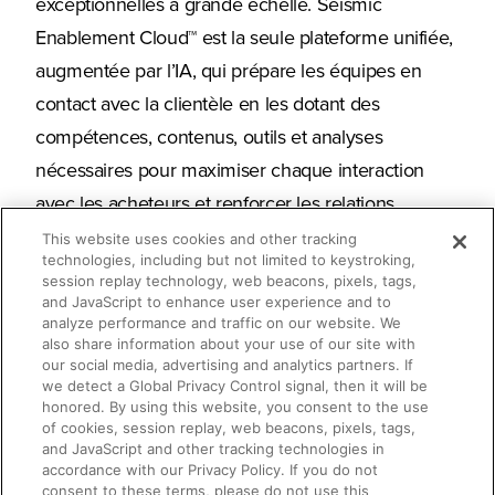
exceptionnelles à grande échelle. Seismic
Enablement Cloud™ est la seule plateforme unifiée,
augmentée par l’IA, qui prépare les équipes en
contact avec la clientèle en les dotant des
compétences, contenus, outils et analyses
nécessaires pour maximiser chaque interaction
avec les acheteurs et renforcer les relations
commerciales.
Adopté par plus de 2 000
This website uses cookies and other tracking
technologies, including but not limited to keystroking,
entreprises à travers le monde, Seismic aide les
session replay technology, web beacons, pixels, tags,
entreprises à obtenir des résultats concrets et à
and JavaScript to enhance user experience and to
analyze performance and traffic on our website. We
accélérer leur croissance. Le siège de Seismic est
also share information about your use of our site with
our social media, advertising and analytics partners. If
situé à San Diego aux Etats-Unis, avec des bureaux
we detect a Global Privacy Control signal, then it will be
en Amérique du Nord, en Europe, en Asie et en
honored. By using this website, you consent to the use
(Opens i
of cookies, session replay, web beacons, pixels, tags,
Australie. Plus d’informations sur
seismic.com/fr
.
and JavaScript and other tracking technologies in
accordance with our Privacy Policy. If you do not
Relations presse
consent to these terms, please do not use this