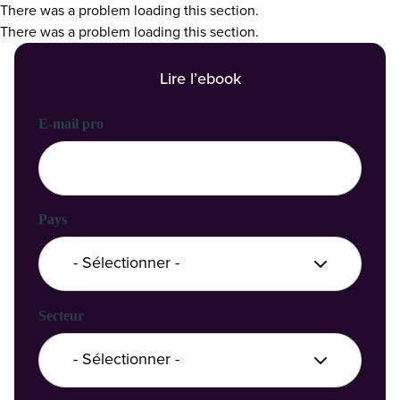
There was a problem loading this section.
There was a problem loading this section.
Lire l’ebook
Prénom
Nom
E-mail pro
Nom de l'entreprise
Pays
Secteur