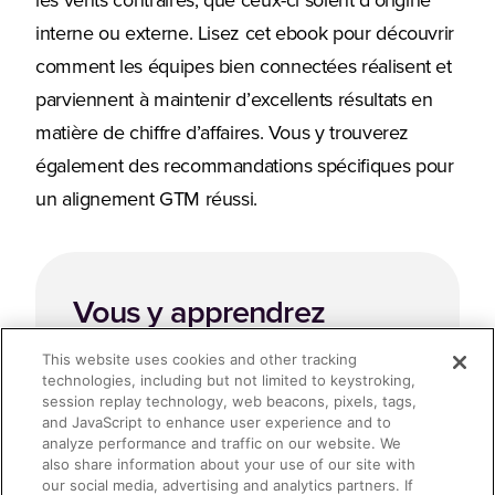
les vents contraires, que ceux-ci soient d’origine
interne ou externe. Lisez cet ebook pour découvrir
comment les équipes bien connectées réalisent et
parviennent à maintenir d’excellents résultats en
matière de chiffre d’affaires. Vous y trouverez
également des recommandations spécifiques pour
un alignement GTM réussi.
Vous y apprendrez
This website uses cookies and other tracking
Pourquoi l’alignement GTM est
technologies, including but not limited to keystroking,
session replay technology, web beacons, pixels, tags,
aujourd’hui plus important que jamais
and JavaScript to enhance user experience and to
analyze performance and traffic on our website. We
Comment vous assurer de la solidité
also share information about your use of our site with
our social media, advertising and analytics partners. If