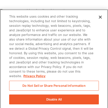
There was a problem loading this section.
This website uses cookies and other tracking
technologies, including but not limited to keystroking,
Prêt à booster votre stratégie de social
session replay technology, web beacons, pixels, tags,
selling ?
and JavaScript to enhance user experience and to
analyze performance and traffic on our website. We
also share information about your use of our site with
our social media, advertising and analytics partners. If
we detect a Global Privacy Control signal, then it will be
honored. By using this website, you consent to the use
of cookies, session replay, web beacons, pixels, tags,
and JavaScript and other tracking technologies in
Parlons-en !
accordance with our Privacy Policy. If you do not
consent to these terms, please do not use this
website.
Privacy Policy
Do Not Sell or Share Personal Information
Disable All
There was a problem loading this section.